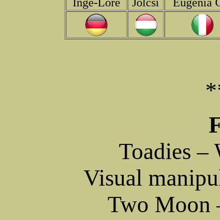
Inge-Lore
Jolcsi
Eugenia 
*
F
Toadies –
Visual manipu
Two Moon –